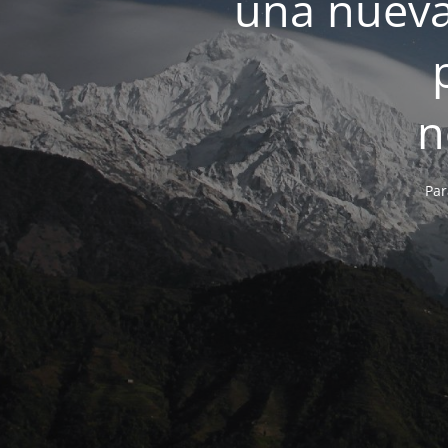
una nueva
n
Par