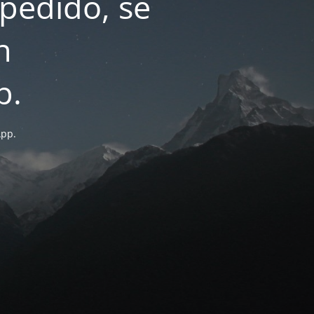
pedido, se
n
p.
App.