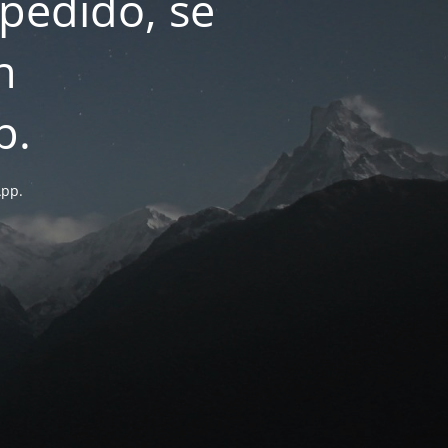
pedido, se
n
p.
App.