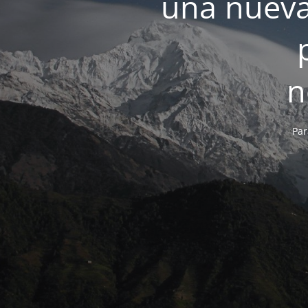
una nueva
n
Par