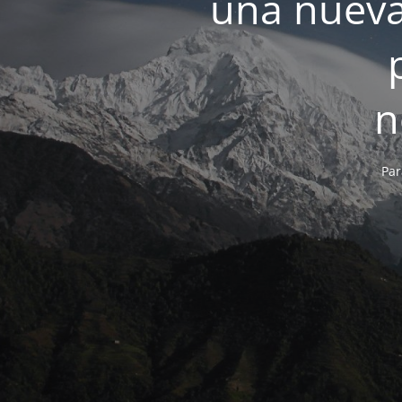
una nueva
n
Par