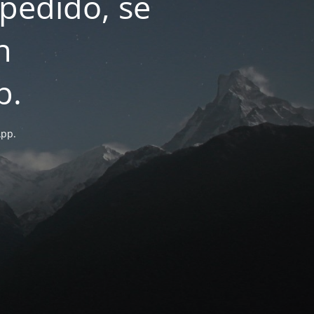
pedido, se
n
p.
App.