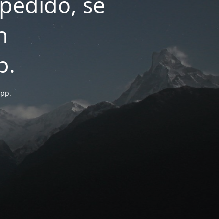
pedido, se
n
p.
App.