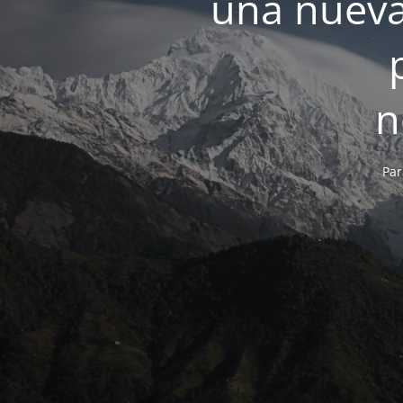
una nueva
n
Par