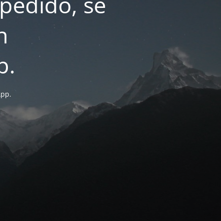
pedido, se
n
p.
App.