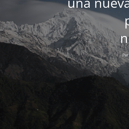
una nueva
n
Par