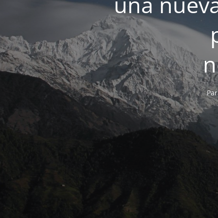
una nueva
n
Par