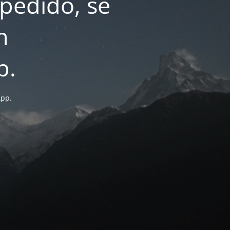
pedido, se
n
p.
App.