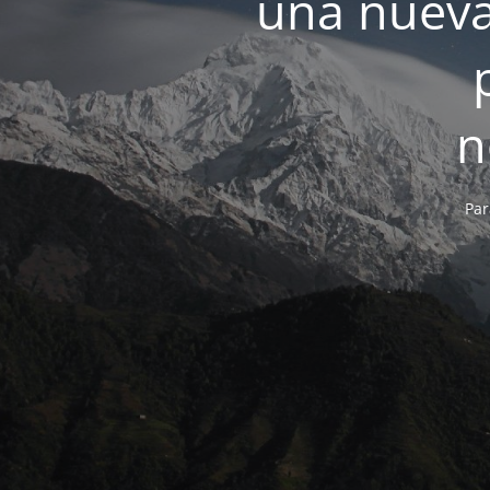
una nueva
n
Par