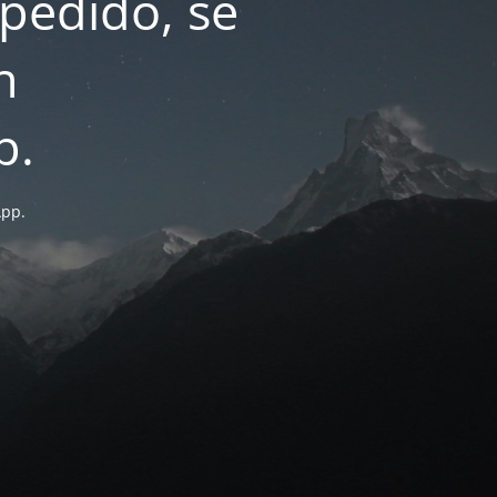
pedido, se
n
p.
App.