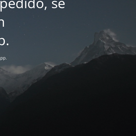
pedido, se
n
p.
App.