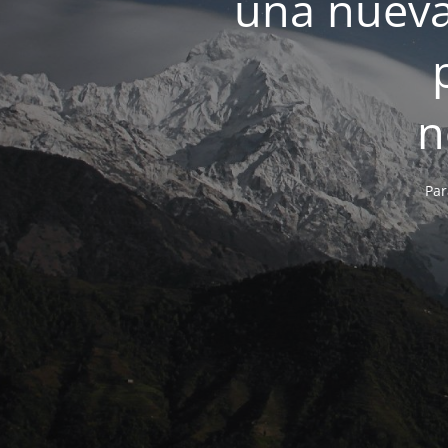
una nueva
n
Par