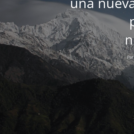
una nueva
n
Par