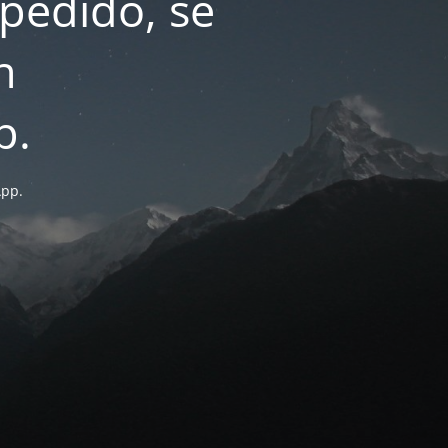
pedido, se
n
p.
App.