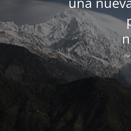
una nueva
n
Par