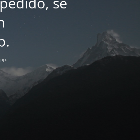
pedido, se
n
p.
App.