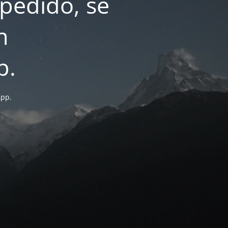
pedido, se
n
p.
App.