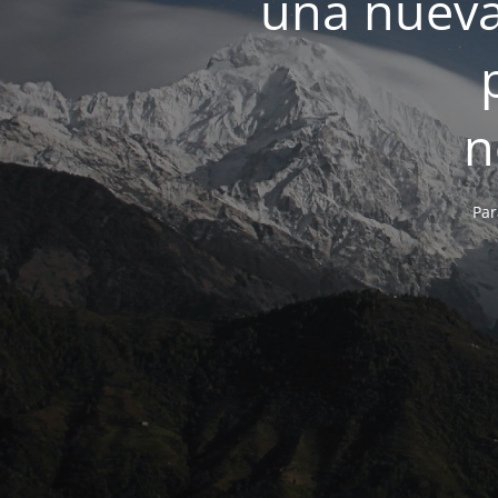
una nueva
n
Par