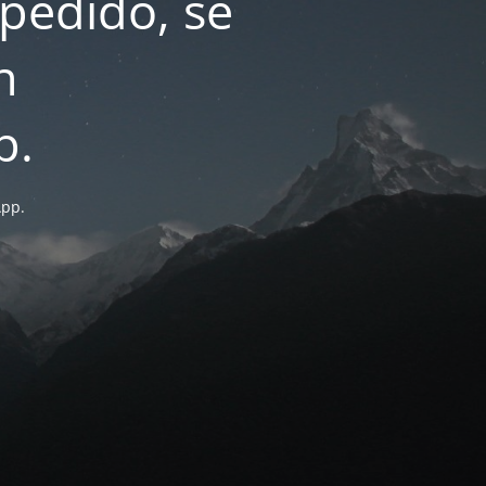
pedido, se
n
p.
App.