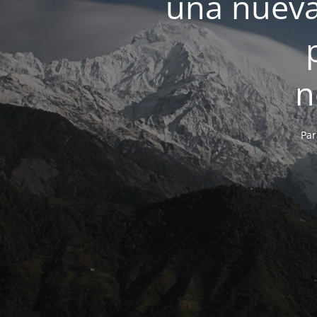
una nueva
n
Par