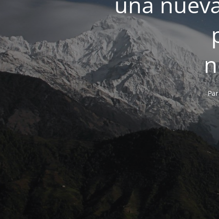
una nueva
n
Par