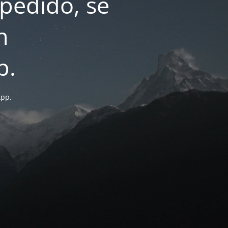
pedido, se
n
p.
App.