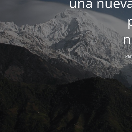
una nueva
n
Par