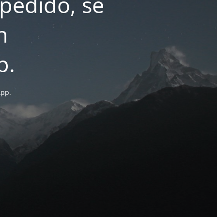
pedido, se
n
p.
App.