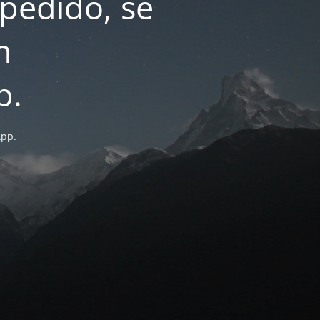
pedido, se
n
p.
App.