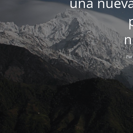
una nueva
n
Par