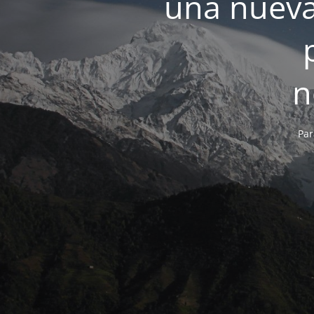
una nueva
n
Par