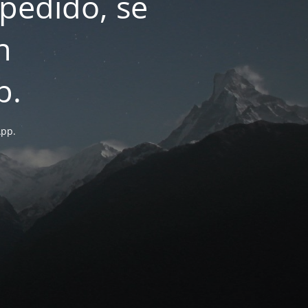
pedido, se
n
p.
App.