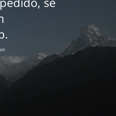
pedido, se
n
p.
App.