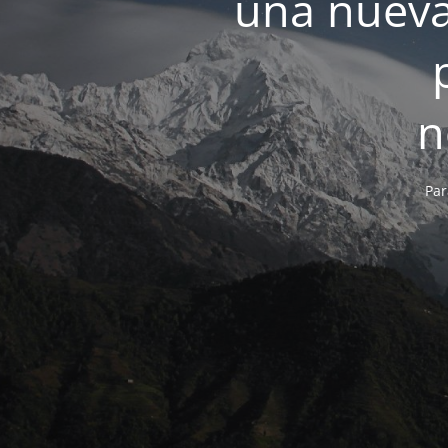
una nueva
n
Par