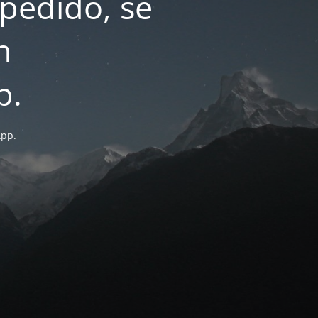
pedido, se
n
p.
App.