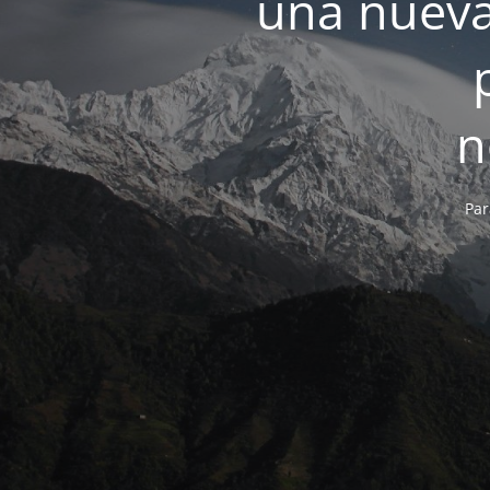
una nueva
n
Par