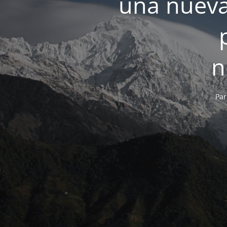
una nueva
n
Par