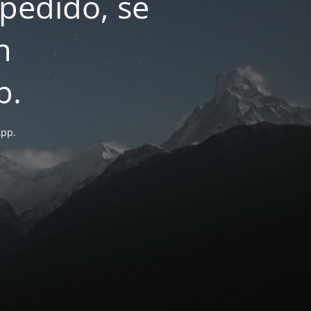
pedido, se
n
p.
App.