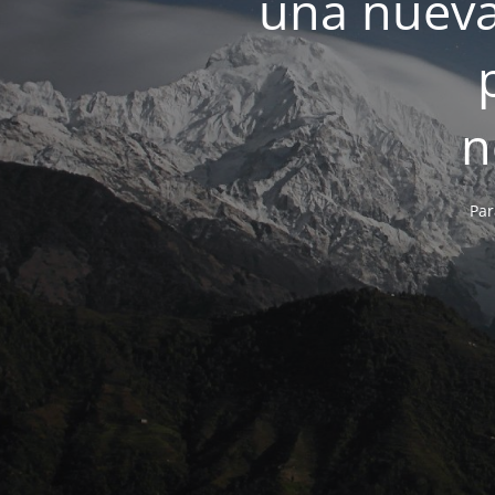
una nueva
n
Par