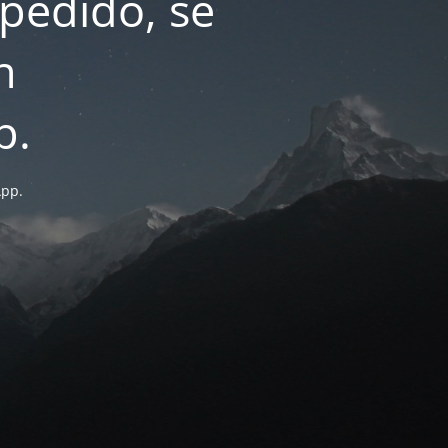
pedido, se
n
p.
App.