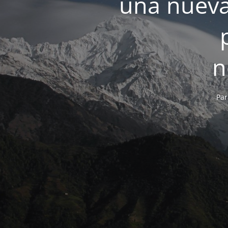
una nueva
n
Par