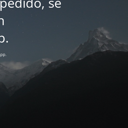
pedido, se
n
p.
App.