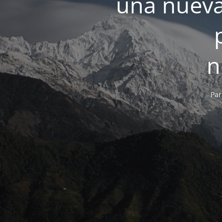
una nueva
n
Par