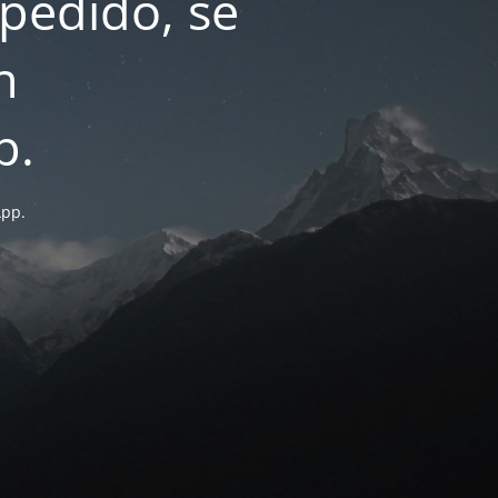
pedido, se
n
p.
App.