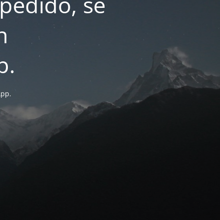
pedido, se
n
p.
App.