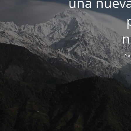
una nueva
n
Par